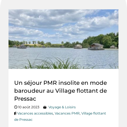
Un séjour PMR insolite en mode
baroudeur au Village flottant de
Pressac
10 août 2023
Voyage & Loisirs
Vacances accessibles
,
Vacances PMR
,
Village flottant
de Pressac