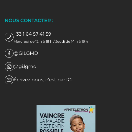
NOUS CONTACTER :
+33 1 64 57 41 59
Mercredi de 12 h à 18 h / Jeudi de 14 h à 19 h
@GILGMD
@gi.lgmd
Écrivez nous, c’est par
ICI