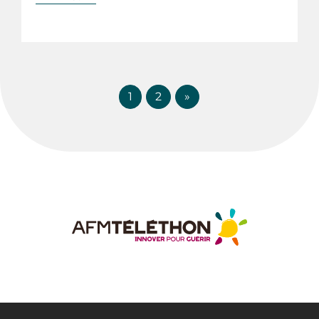
1
2
»