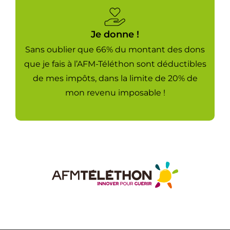
Je donne !
Sans oublier que 66% du montant des dons
que je fais à l’AFM-Téléthon sont déductibles
de mes impôts, dans la limite de 20% de
mon revenu imposable !