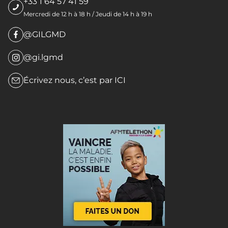
+33 1 64 57 41 59
Mercredi de 12 h à 18 h / Jeudi de 14 h à 19 h
@GILGMD
@gi.lgmd
Écrivez nous, c’est par
ICI