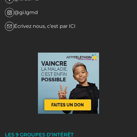
@gi.lgmd
Écrivez nous, c’est par
ICI
LES 9 GROUPES D’INTÉRÊT