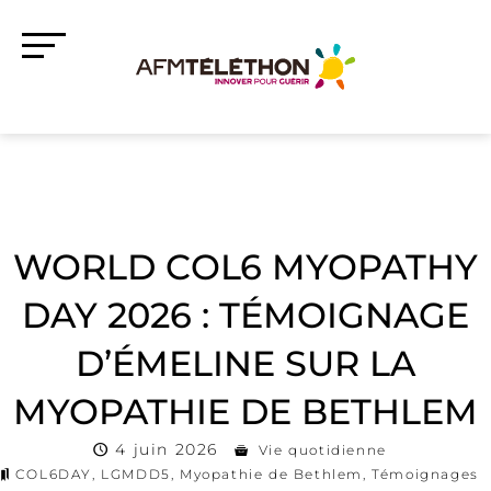
WORLD COL6 MYOPATHY
DAY 2026 : TÉMOIGNAGE
D’ÉMELINE SUR LA
MYOPATHIE DE BETHLEM
4 juin 2026
Vie quotidienne
COL6DAY
,
LGMDD5
,
Myopathie de Bethlem
,
Témoignages