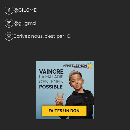
@GILGMD
@gi.lgmd
Écrivez nous, c’est par
ICI