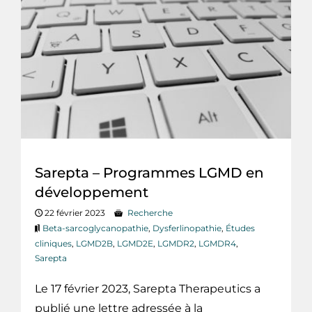
Sarepta – Programmes LGMD en
développement
22 février 2023
Recherche
Beta-sarcoglycanopathie
,
Dysferlinopathie
,
Études
cliniques
,
LGMD2B
,
LGMD2E
,
LGMDR2
,
LGMDR4
,
Sarepta
Le 17 février 2023, Sarepta Therapeutics a
publié une lettre adressée à la