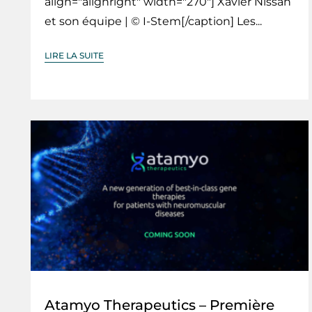
align="alignright" width="270"] Xavier Nissan
et son équipe | © I-Stem[/caption] Les...
LIRE LA SUITE
Atamyo Therapeutics – Première