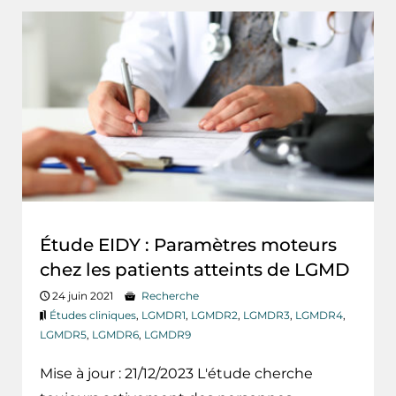
Étude EIDY : Paramètres moteurs
chez les patients atteints de LGMD
24 juin 2021
Recherche
Études cliniques
,
LGMDR1
,
LGMDR2
,
LGMDR3
,
LGMDR4
,
LGMDR5
,
LGMDR6
,
LGMDR9
Mise à jour : 21/12/2023 L'étude cherche