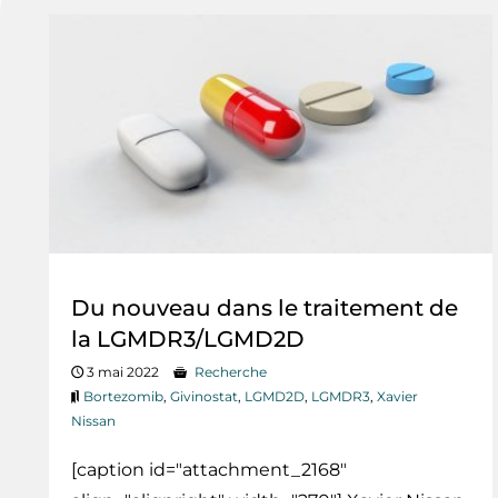
Du nouveau dans le traitement de
la LGMDR3/LGMD2D
3 mai 2022
Recherche
Bortezomib
,
Givinostat
,
LGMD2D
,
LGMDR3
,
Xavier
Nissan
[caption id="attachment_2168"