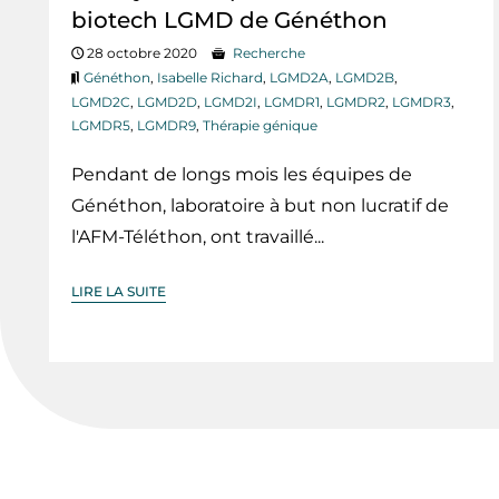
biotech LGMD de Généthon
28 octobre 2020
Recherche
Généthon
,
Isabelle Richard
,
LGMD2A
,
LGMD2B
,
LGMD2C
,
LGMD2D
,
LGMD2I
,
LGMDR1
,
LGMDR2
,
LGMDR3
,
LGMDR5
,
LGMDR9
,
Thérapie génique
Pendant de longs mois les équipes de
Généthon, laboratoire à but non lucratif de
l'AFM-Téléthon, ont travaillé...
LIRE LA SUITE