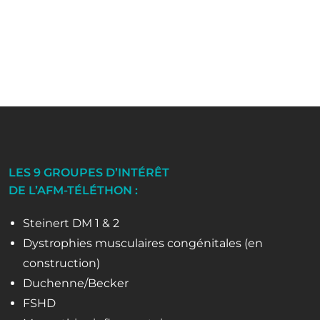
LES 9 GROUPES D’INTÉRÊT
DE L’AFM-TÉLÉTHON :
Steinert DM 1 & 2
Dystrophies musculaires congénitales (en
construction)
Duchenne/Becker
FSHD