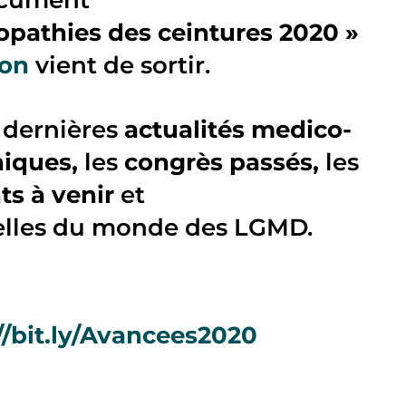
ocument
opathies des ceintures 2020 »
hon
vient de sortir.
 dernières
actualités medico-
niques,
les
congrès passés,
les
s à venir
et
elles du monde des LGMD.
//bit.ly/Avancees2020