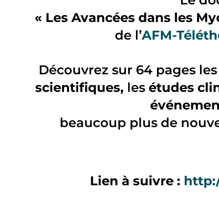
Le d
« Les Avancées dans les My
de l’
AFM-Télét
Découvrez sur 64 pages les
scientifiques,
les
études cli
événement
beaucoup plus de nouv
Lien à suivre :
http: